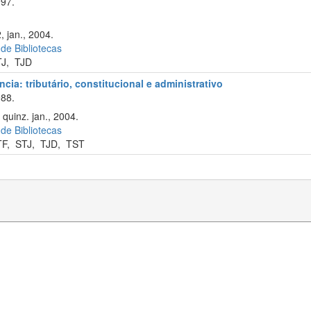
97.
, jan., 2004.
 de Bibliotecas
TJ
,
TJD
cia: tributário, constitucional e administrativo
88.
quinz. jan., 2004.
 de Bibliotecas
TF
,
STJ
,
TJD
,
TST