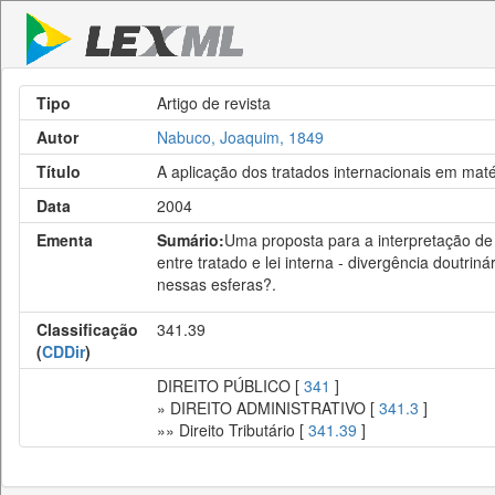
Tipo
Artigo de revista
Autor
Nabuco, Joaquim, 1849
Título
A aplicação dos tratados internacionais em matér
Data
2004
Ementa
Sumário:
Uma proposta para a interpretação de t
entre tratado e lei interna - divergência doutri
nessas esferas?.
Classificação
341.39
(
CDDir
)
DIREITO PÚBLICO [
341
]
» DIREITO ADMINISTRATIVO [
341.3
]
»» Direito Tributário [
341.39
]