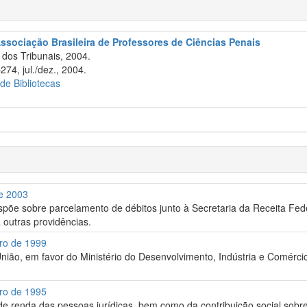
Associação Brasileira de Professores de Ciências Penais
dos Tribunais, 2004.
274, jul./dez., 2004.
 de Bibliotecas
de 2003
 dispõe sobre parcelamento de débitos junto à Secretaria da Receita Fe
 outras providências.
bro de 1999
ião, em favor do Ministério do Desenvolvimento, Indústria e Comércio 
bro de 1995
de renda das pessoas jurídicas, bem como da contribuição social sobre 