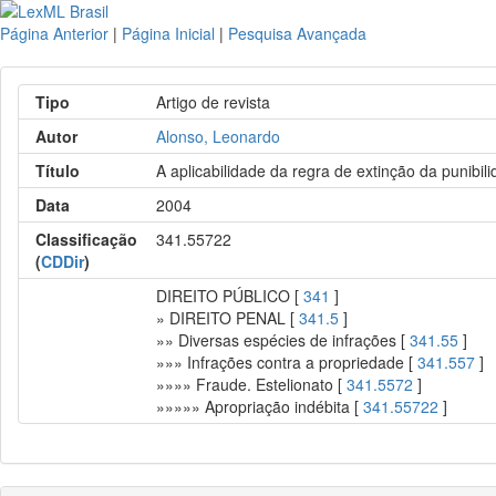
Página Anterior
|
Página Inicial
|
Pesquisa Avançada
Tipo
Artigo de revista
Autor
Alonso, Leonardo
Título
A aplicabilidade da regra de extinção da punibi
Data
2004
Classificação
341.55722
(
CDDir
)
DIREITO PÚBLICO [
341
]
» DIREITO PENAL [
341.5
]
»» Diversas espécies de infrações [
341.55
]
»»» Infrações contra a propriedade [
341.557
]
»»»» Fraude. Estelionato [
341.5572
]
»»»»» Apropriação indébita [
341.55722
]