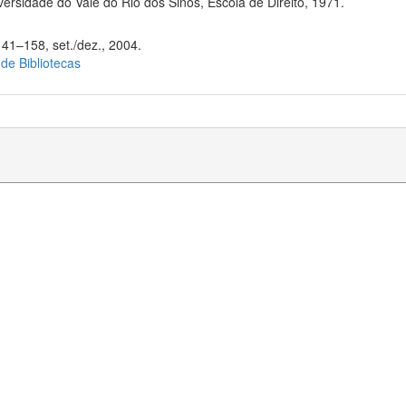
rsidade do Vale do Rio dos Sinos, Escola de Direito, 1971.
141–158, set./dez., 2004.
 de Bibliotecas