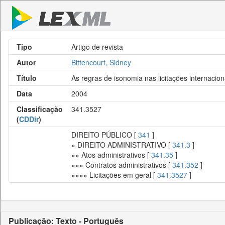
Tipo
Artigo de revista
Autor
Bittencourt, Sidney
Título
As regras de isonomia nas licitações internacio
Data
2004
Classificação
341.3527
(
CDDir
)
DIREITO PÚBLICO [
341
]
» DIREITO ADMINISTRATIVO [
341.3
]
»» Atos administrativos [
341.35
]
»»» Contratos administrativos [
341.352
]
»»»» Licitações em geral [
341.3527
]
Publicação: Texto - Português