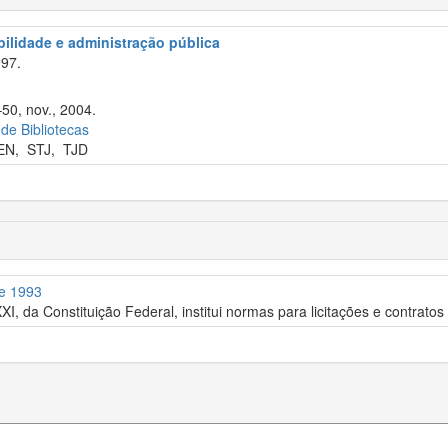
abilidade e administração pública
97.
–50, nov., 2004.
 de Bibliotecas
EN
,
STJ
,
TJD
de 1993
XI, da Constituição Federal, institui normas para licitações e contrato