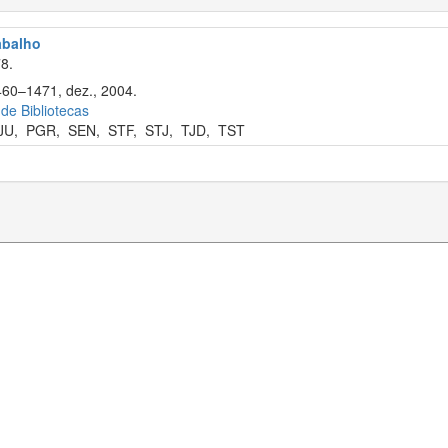
rabalho
8.
460–1471, dez., 2004.
 de Bibliotecas
JU
,
PGR
,
SEN
,
STF
,
STJ
,
TJD
,
TST