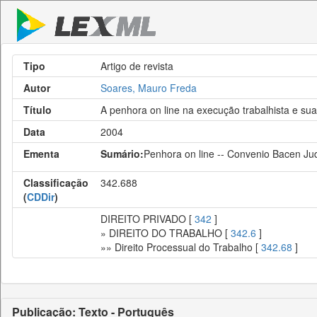
Tipo
Artigo de revista
Autor
Soares, Mauro Freda
Título
A penhora on line na execução trabalhista e sua
Data
2004
Ementa
Sumário:
Penhora on line -- Convenio Bacen Ju
Classificação
342.688
(
CDDir
)
DIREITO PRIVADO [
342
]
» DIREITO DO TRABALHO [
342.6
]
»» Direito Processual do Trabalho [
342.68
]
Publicação: Texto - Português