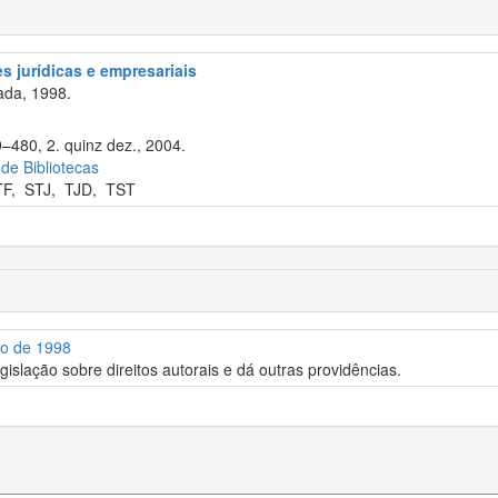
s jurídicas e empresariais
ada, 1998.
9–480, 2. quinz dez., 2004.
 de Bibliotecas
TF
,
STJ
,
TJD
,
TST
ro de 1998
egislação sobre direitos autorais e dá outras providências.