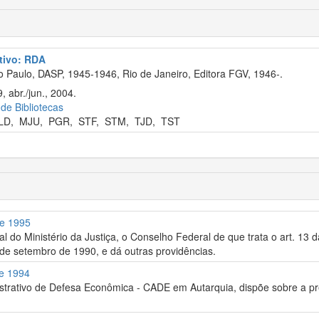
ativo: RDA
 Paulo, DASP, 1945-1946, Rio de Janeiro, Editora FGV, 1946-.
 abr./jun., 2004.
 de Bibliotecas
LD
,
MJU
,
PGR
,
STF
,
STM
,
TJD
,
TST
de 1995
al do Ministério da Justiça, o Conselho Federal de que trata o art. 13 da
 de setembro de 1990, e dá outras providências.
de 1994
trativo de Defesa Econômica - CADE em Autarquia, dispõe sobre a pr