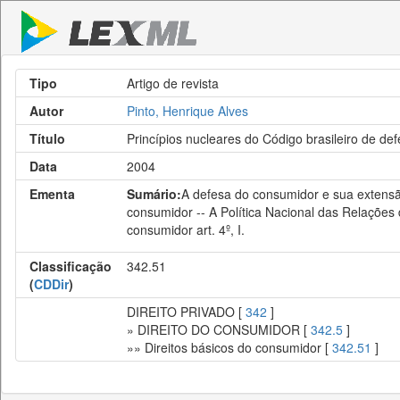
Tipo
Artigo de revista
Autor
Pinto, Henrique Alves
Título
Princípios nucleares do Código brasileiro de de
Data
2004
Ementa
Sumário:
A defesa do consumidor e sua extensão
consumidor -- A Política Nacional das Relações d
consumidor art. 4º, I.
Classificação
342.51
(
CDDir
)
DIREITO PRIVADO [
342
]
» DIREITO DO CONSUMIDOR [
342.5
]
»» Direitos básicos do consumidor [
342.51
]