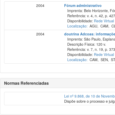
2004
Fórum administrativo
Imprenta: Belo Horizonte, Fó
Referência: v. 4, n. 42, p. 42
Disponibilidade:
Rede Virtual
Localização:
AGU
,
CAM
,
C
2004
doutrina Adcoas: informações
Imprenta: São Paulo, Esplana
Descrição Física: 120 v.
Referência: v. 7, n. 19, p. 373
Disponibilidade:
Rede Virtual
Localização:
CAM
,
SEN
,
S
Normas Referenciadas
Lei nº 9.868, de 10 de Novem
Dispõe sobre o processo e julg