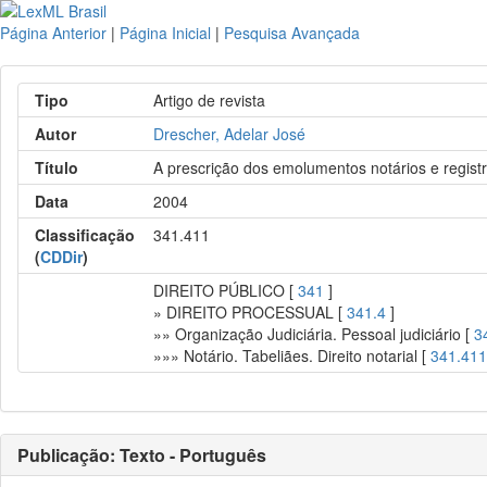
Página Anterior
|
Página Inicial
|
Pesquisa Avançada
Tipo
Artigo de revista
Autor
Drescher, Adelar José
Título
A prescrição dos emolumentos notários e regist
Data
2004
Classificação
341.411
(
CDDir
)
DIREITO PÚBLICO [
341
]
» DIREITO PROCESSUAL [
341.4
]
»» Organização Judiciária. Pessoal judiciário [
3
»»» Notário. Tabeliães. Direito notarial [
341.41
Publicação: Texto - Português