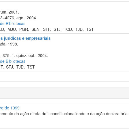
rum, 2001.
73–4276, ago., 2004.
 de Bibliotecas
LD
,
MJU
,
PGR
,
SEN
,
STF
,
STJ
,
TCD
,
TJD
,
TST
 jurídicas e empresariais
da, 1998.
–375, 1. quinz. out., 2004.
 de Bibliotecas
TF
,
STJ
,
TJD
,
TST
bro de 1999
amento da ação direta de inconstitucionalidade e da ação declaratória