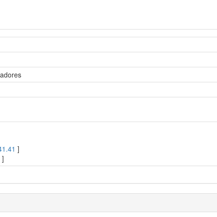
radores
41.41
]
1
]