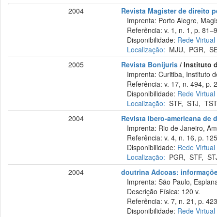
2004
Revista Magister de direito 
Imprenta: Porto Alegre, Magis
Referência: v. 1, n. 1, p. 81–9
Disponibilidade:
Rede Virtual
Localização:
MJU
,
PGR
,
S
2005
Revista Bonijuris
/ Instituto
Imprenta: Curitiba, Instituto d
Referência: v. 17, n. 494, p. 2
Disponibilidade:
Rede Virtual
Localização:
STF
,
STJ
,
TS
2004
Revista ibero-americana de d
Imprenta: Rio de Janeiro, Amé
Referência: v. 4, n. 16, p. 12
Disponibilidade:
Rede Virtual
Localização:
PGR
,
STF
,
ST
2004
doutrina Adcoas: informações
Imprenta: São Paulo, Esplana
Descrição Física: 120 v.
Referência: v. 7, n. 21, p. 423
Disponibilidade:
Rede Virtual