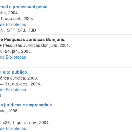
penal e processual penal
ter, 2004.
1, ago./set., 2004.
 de Bibliotecas
EN
,
STF
,
STJ
,
TJD
 de Pesquisas Jurídicas Bonijuris.
e Pesquisas Jurídicas Bonijuris, 2001.
0–24, jan., 2005.
 de Bibliotecas
T
ireito público
rica Jurídica, 2000.
5–131, out./dez., 2004.
 de Bibliotecas
J
 jurídicas e empresariais
da, 1998.
–426, 1. quinz. nov., 2004.
 de Bibliotecas