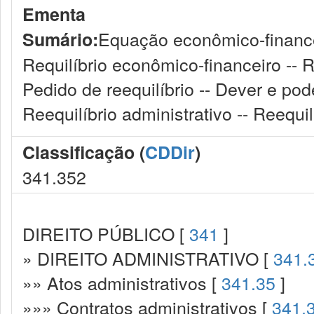
Ementa
Equação econômico-financei
Sumário:
Requilíbrio econômico-financeiro -- R
Pedido de reequilíbrio -- Dever e pode
Reequilíbrio administrativo -- Reequilí
Classificação (
CDDir
)
341.352
DIREITO PÚBLICO [
341
]
» DIREITO ADMINISTRATIVO [
341.
»» Atos administrativos [
341.35
]
»»» Contratos administrativos [
341.