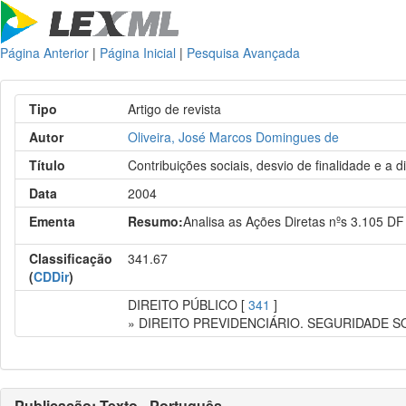
Página Anterior
|
Página Inicial
|
Pesquisa Avançada
Tipo
Artigo de revista
Autor
Oliveira, José Marcos Domingues de
Título
Contribuições sociais, desvio de finalidade e a d
Data
2004
Ementa
Resumo:
Analisa as Ações Diretas nºs 3.105 DF 
Classificação
341.67
(
CDDir
)
DIREITO PÚBLICO [
341
]
» DIREITO PREVIDENCIÁRIO. SEGURIDADE S
Publicação: Texto - Português