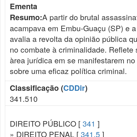
Ementa
A partir do brutal assassi
Resumo:
acampava em Embu-Guaçu (SP) e a i
avalia a revolta da opinião pública 
no combate à criminalidade. Reflete 
àrea jurídica em se manifestarem no
sobre uma eficaz política criminal.
Classificação (
CDDir
)
341.510
DIREITO PÚBLICO [
341
]
» DIREITO PENAL [
341.5
]