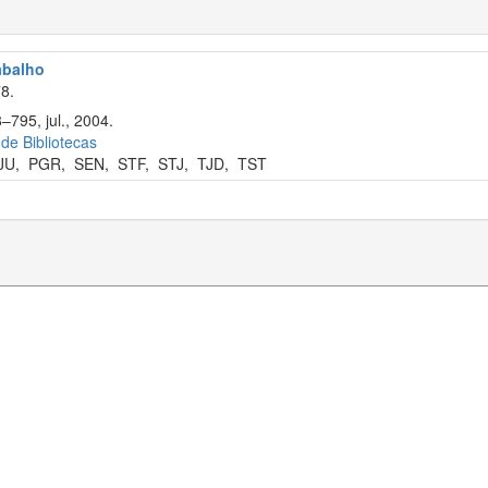
rabalho
8.
–795, jul., 2004.
 de Bibliotecas
JU
,
PGR
,
SEN
,
STF
,
STJ
,
TJD
,
TST