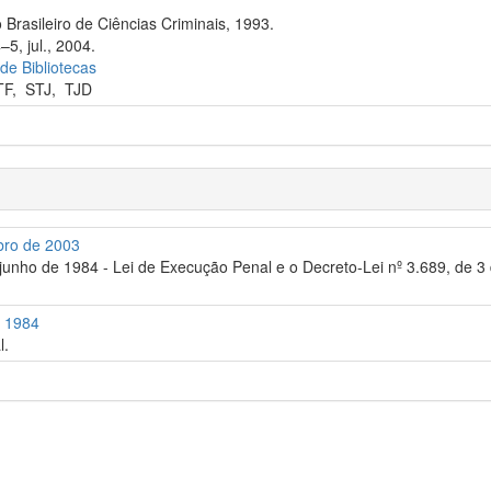
 Brasileiro de Ciências Criminais, 1993.
–5, jul., 2004.
 de Bibliotecas
TF
,
STJ
,
TJD
bro de 2003
e junho de 1984 - Lei de Execução Penal e o Decreto-Lei nº 3.689, de 
e 1984
l.