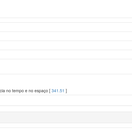
ácia no tempo e no espaço [
341.51
]