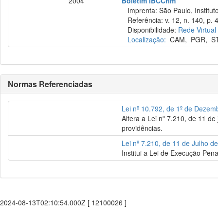
2004
Boletim IBCCrim
Imprenta: São Paulo, Instituto
Referência: v. 12, n. 140, p. 4
Disponibilidade:
Rede Virtual
Localização:
CAM
,
PGR
,
S
Normas Referenciadas
Lei nº 10.792, de 1º de Dezem
Altera a Lei nº 7.210, de 11 d
providências.
Lei nº 7.210, de 11 de Julho d
Institui a Lei de Execução Pena
2024-08-13T02:10:54.000Z [ 12100026 ]