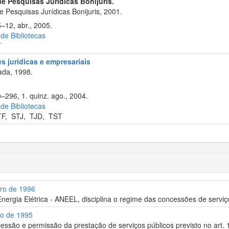
 de Pesquisas Jurídicas Bonijuris.
e Pesquisas Jurídicas Bonijuris, 2001.
5–12, abr., 2005.
 de Bibliotecas
T
s jurídicas e empresariais
ada, 1998.
0–296, 1. quinz. ago., 2004.
 de Bibliotecas
TF
,
STJ
,
TJD
,
TST
bro de 1996
Energia Elétrica - ANEEL, disciplina o regime das concessões de serviço
ro de 1995
ssão e permissão da prestação de serviços públicos previsto no art. 1