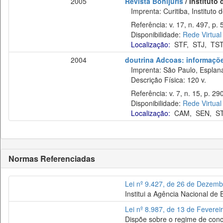
2005
Revista Bonijuris
/ Instituto
Imprenta: Curitiba, Instituto d
Referência: v. 17, n. 497, p. 
Disponibilidade:
Rede Virtual
Localização:
STF
,
STJ
,
TS
2004
doutrina Adcoas: informaçõe
Imprenta: São Paulo, Esplan
Descrição Física: 120 v.
Referência: v. 7, n. 15, p. 29
Disponibilidade:
Rede Virtual
Localização:
CAM
,
SEN
,
S
Normas Referenciadas
Lei nº 9.427, de 26 de Dezem
Institui a Agência Nacional de 
Lei nº 8.987, de 13 de Feverei
Dispõe sobre o regime de conce