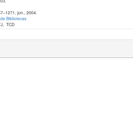
003.
67–1271, jun., 2004.
 de Bibliotecas
TJ
,
TCD