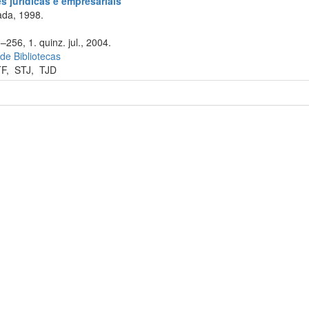
 jurídicas e empresariais
da, 1998.
–256, 1. quinz. jul., 2004.
 de Bibliotecas
TF
,
STJ
,
TJD