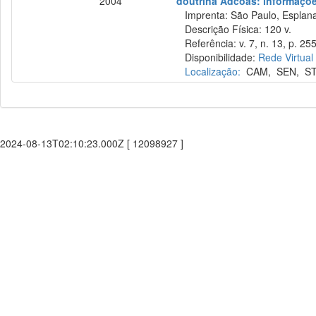
2004
doutrina Adcoas: informações
Imprenta: São Paulo, Esplana
Descrição Física: 120 v.
Referência: v. 7, n. 13, p. 255
Disponibilidade:
Rede Virtual
Localização:
CAM
,
SEN
,
S
2024-08-13T02:10:23.000Z [ 12098927 ]