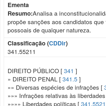
Ementa
Analisa a inconstitucionali
Resumo:
propõe sanções aos candidatos que 
possoais de qualquer natureza.
Classificação (
CDDir
)
341.55211
DIREITO PÚBLICO [
341
]
» DIREITO PENAL [
341.5
]
»» Diversas espécies de infrações [
»»» Infrações relativas às liberdade
»»»» Liberdades políticas [
341.5521