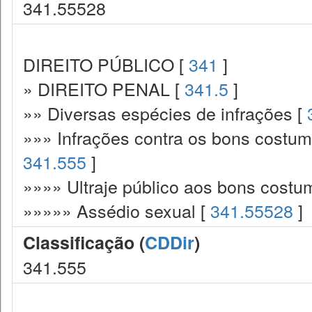
341.55528
DIREITO PÚBLICO [
341
]
» DIREITO PENAL [
341.5
]
»» Diversas espécies de infrações [
»»» Infrações contra os bons costume
341.555
]
»»»» Ultraje público aos bons costu
»»»»» Assédio sexual [
341.55528
]
Classificação (
CDDir
)
341.555