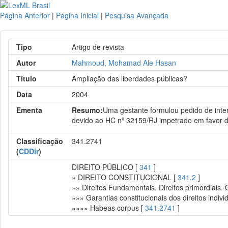
Página Anterior
|
Página Inicial
|
Pesquisa Avançada
Tipo
Artigo de revista
Autor
Mahmoud, Mohamad Ale Hasan
Título
Ampliação das liberdades públicas?
Data
2004
Ementa
Resumo:
Uma gestante formulou pedido de inter
devido ao HC nº 32159/RJ impetrado em favor d
Classificação
341.2741
(
CDDir
)
DIREITO PÚBLICO [
341
]
» DIREITO CONSTITUCIONAL [
341.2
]
»» Direitos Fundamentais. Direitos primordiais.
»»» Garantias constitucionais dos direitos indivi
»»»» Habeas corpus [
341.2741
]