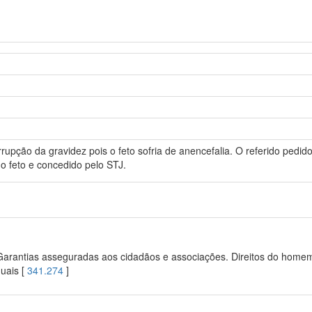
rupção da gravidez pois o feto sofria de anencefalia. O referido pedid
o feto e concedido pelo STJ.
 Garantias asseguradas aos cidadãos e associações. Direitos do homem.
duais [
341.274
]