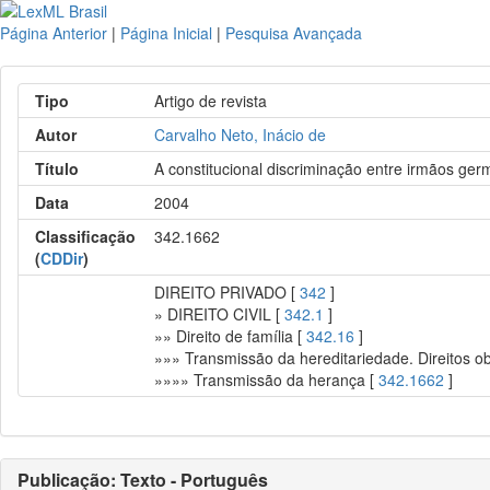
Página Anterior
|
Página Inicial
|
Pesquisa Avançada
Tipo
Artigo de revista
Autor
Carvalho Neto, Inácio de
Título
A constitucional discriminação entre irmãos ger
Data
2004
Classificação
342.1662
(
CDDir
)
DIREITO PRIVADO [
342
]
» DIREITO CIVIL [
342.1
]
»» Direito de família [
342.16
]
»»» Transmissão da hereditariedade. Direitos o
»»»» Transmissão da herança [
342.1662
]
Publicação: Texto - Português