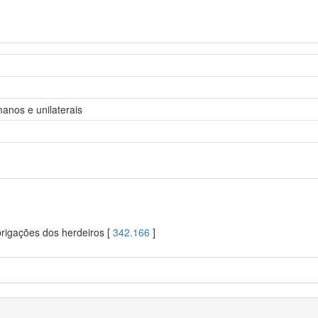
manos e unilaterais
brigações dos herdeiros [
342.166
]