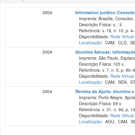
2004
Informativo jurídico Consule
Imprenta: Brasília, Consulex,
Descrição Física: v. : il.
Referência: v. 18, n. 10, p. 4–
Disponibilidade:
Rede Virtual
Localização:
CAM
,
CLD
,
S
2004
doutrina Adcoas: informações
Imprenta: São Paulo, Esplana
Descrição Física: 120 v.
Referência: v. 7, n. 5, p. 90–9
Disponibilidade:
Rede Virtual
Localização:
CAM
,
SEN
,
S
2004
Revista da Ajuris: doutrina e
Imprenta: Porto Alegre, Ajuris
Descrição Física: 69 v.
Referência: v. 31, n. 94, p. 1
Disponibilidade:
Rede Virtual
Localização:
AGU
,
CAM
,
S