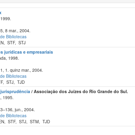
x
 1999.
5, 8 mar., 2004.
 de Bibliotecas
EN
,
STF
,
STJ
 jurídicas e empresariais
da, 1998.
1, 1. quinz mar., 2004.
 de Bibliotecas
TF
,
STJ
,
TJD
 jurisprudência
/ Associação dos Juízes do Rio Grande do Sul.
, 1995.
33–136, jun., 2004.
 de Bibliotecas
EN
,
STF
,
STJ
,
STM
,
TJD