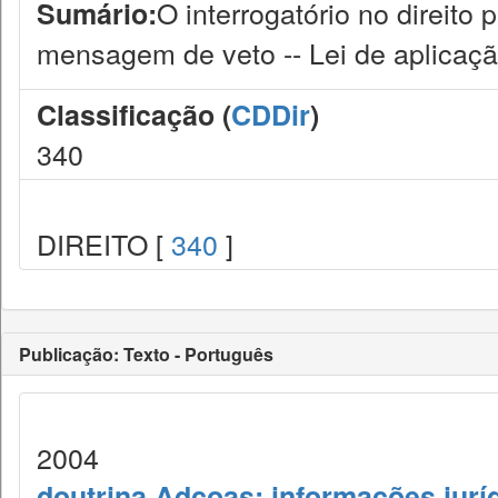
O interrogatório no direito p
Sumário:
mensagem de veto -- Lei de aplicaç
Classificação (
CDDir
)
340
DIREITO [
340
]
Publicação: Texto - Português
2004
doutrina Adcoas: informações jurí