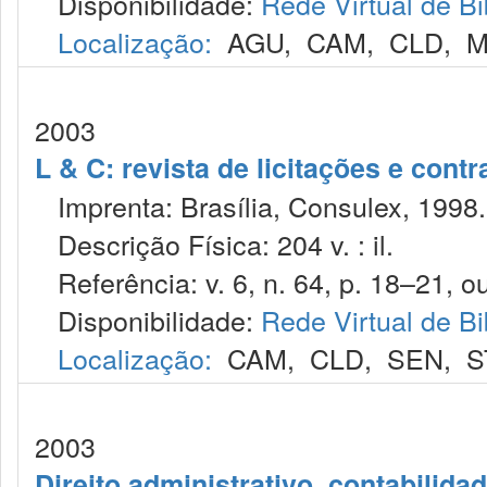
Disponibilidade:
Rede Virtual de Bi
Localização:
AGU
,
CAM
,
CLD
,
M
2003
L & C: revista de licitações e contr
Imprenta: Brasília, Consulex, 1998.
Descrição Física: 204 v. : il.
Referência: v. 6, n. 64, p. 18–21, ou
Disponibilidade:
Rede Virtual de Bi
Localização:
CAM
,
CLD
,
SEN
,
S
2003
Direito administrativo, contabilida