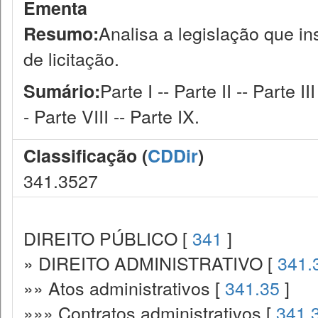
Ementa
Analisa a legislação que i
Resumo:
de licitação.
Parte I -- Parte II -- Parte II
Sumário:
- Parte VIII -- Parte IX.
Classificação (
CDDir
)
341.3527
DIREITO PÚBLICO [
341
]
» DIREITO ADMINISTRATIVO [
341.
»» Atos administrativos [
341.35
]
»»» Contratos administrativos [
341.