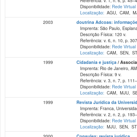
Referência: v. 1, n. 6, p. 45–4
Disponibilidade:
Rede Virtual
Localização:
AGU
,
CAM
,
M
2003
doutrina Adcoas: informações
Imprenta: São Paulo, Esplana
Descrição Física: 120 v.
Referência: v. 6, n. 10, p. 30
Disponibilidade:
Rede Virtual
Localização:
CAM
,
SEN
,
S
1999
Cidadania e justiça
/ Associa
Imprenta: Rio de Janeiro, AM
Descrição Física: 9 v.
Referência: v. 3, n. 7, p. 111–
Disponibilidade:
Rede Virtual
Localização:
CAM
,
MJU
,
S
1999
Revista Jurídica da Univers
Imprenta: Franca, Universida
Referência: v. 2, n. 2, p. 193–
Disponibilidade:
Rede Virtual
Localização:
MJU
,
SEN
,
ST
2000
Consulex: revista jurídica