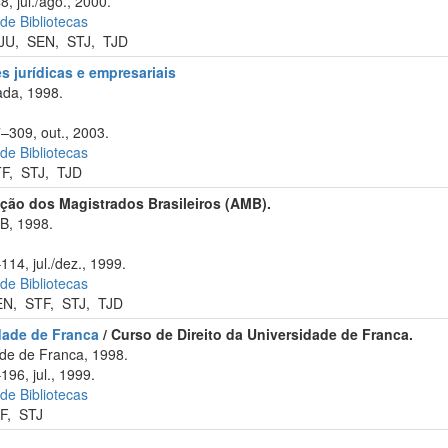
8, jul./ago., 2000.
 de Bibliotecas
JU
,
SEN
,
STJ
,
TJD
 jurídicas e empresariais
da, 1998.
7–309, out., 2003.
 de Bibliotecas
TF
,
STJ
,
TJD
ção dos Magistrados Brasileiros (AMB).
B, 1998.
114, jul./dez., 1999.
 de Bibliotecas
EN
,
STF
,
STJ
,
TJD
idade de Franca
/ Curso de Direito da Universidade de Franca.
de de Franca, 1998.
196, jul., 1999.
 de Bibliotecas
F
,
STJ