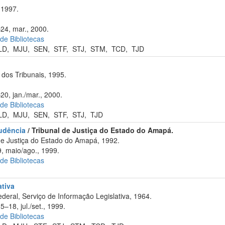
 1997.
–24, mar., 2000.
 de Bibliotecas
LD
,
MJU
,
SEN
,
STF
,
STJ
,
STM
,
TCD
,
TJD
dos Tribunais, 1995.
20, jan./mar., 2000.
 de Bibliotecas
LD
,
MJU
,
SEN
,
STF
,
STJ
,
TJD
rudência
/ Tribunal de Justiça do Estado do Amapá.
e Justiça do Estado do Amapá, 1992.
, maio/ago., 1999.
 de Bibliotecas
ativa
eral, Serviço de Informação Legislativa, 1964.
5–18, jul./set., 1999.
 de Bibliotecas