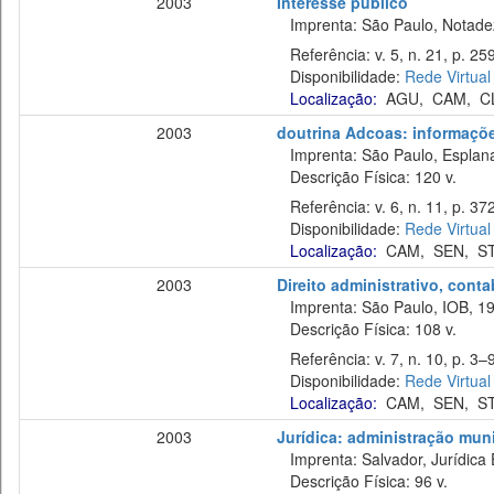
2003
Interesse público
Imprenta: São Paulo, Notade
Referência: v. 5, n. 21, p. 259
Disponibilidade:
Rede Virtual
Localização:
AGU
,
CAM
,
C
2003
doutrina Adcoas: informaçõe
Imprenta: São Paulo, Esplan
Descrição Física: 120 v.
Referência: v. 6, n. 11, p. 37
Disponibilidade:
Rede Virtual
Localização:
CAM
,
SEN
,
S
2003
Direito administrativo, cont
Imprenta: São Paulo, IOB, 19
Descrição Física: 108 v.
Referência: v. 7, n. 10, p. 3–9
Disponibilidade:
Rede Virtual
Localização:
CAM
,
SEN
,
S
2003
Jurídica: administração muni
Imprenta: Salvador, Jurídica 
Descrição Física: 96 v.