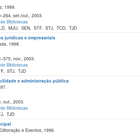
z, 1999.
–264, set./out., 2003.
 de Bibliotecas
LD
,
MJU
,
SEN
,
STF
,
STJ
,
TCD
,
TJD
s jurídicas e empresariais
ada, 1998.
2–375, nov., 2003.
 de Bibliotecas
TF
,
STJ
,
TJD
abilidade e administração pública
97.
, out., 2003.
 de Bibliotecas
TJ
,
TJD
cipal
Editoração e Eventos, 1996.