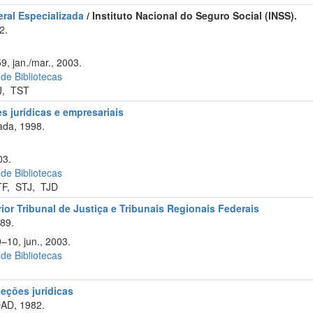
eral Especializada
/ Instituto Nacional do Seguro Social (INSS).
2.
9, jan./mar., 2003.
 de Bibliotecas
J
,
TST
s jurídicas e empresariais
ada, 1998.
03.
 de Bibliotecas
TF
,
STJ
,
TJD
ior Tribunal de Justiça e Tribunais Regionais Federais
89.
–10, jun., 2003.
 de Bibliotecas
eções jurídicas
OAD, 1982.