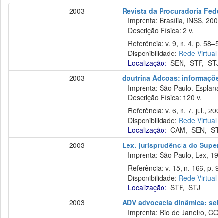
2003
Revista da Procuradoria Fed
Imprenta: Brasília, INSS, 200
Descrição Física: 2 v.
Referência: v. 9, n. 4, p. 58–5
Disponibilidade:
Rede Virtual
Localização:
SEN
,
STF
,
ST
2003
doutrina Adcoas: informaçõe
Imprenta: São Paulo, Esplan
Descrição Física: 120 v.
Referência: v. 6, n. 7, jul., 20
Disponibilidade:
Rede Virtual
Localização:
CAM
,
SEN
,
S
2003
Lex: jurisprudência do Super
Imprenta: São Paulo, Lex, 19
Referência: v. 15, n. 166, p. 9
Disponibilidade:
Rede Virtual
Localização:
STF
,
STJ
2003
ADV advocacia dinâmica: sel
Imprenta: Rio de Janeiro, C