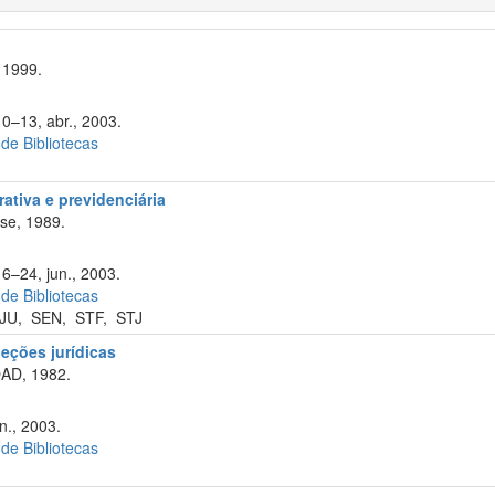
 1999.
10–13, abr., 2003.
 de Bibliotecas
rativa e previdenciária
se, 1989.
16–24, jun., 2003.
 de Bibliotecas
JU
,
SEN
,
STF
,
STJ
eções jurídicas
OAD, 1982.
n., 2003.
 de Bibliotecas