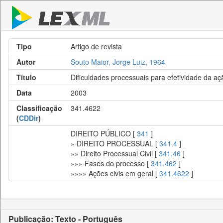
Tipo
Artigo de revista
Autor
Souto Maior, Jorge Luiz, 1964
Título
Dificuldades processuais para efetividade da ação
Data
2003
Classificação
341.4622
(
CDDir
)
DIREITO PÚBLICO [
341
]
» DIREITO PROCESSUAL [
341.4
]
»» Direito Processual Civil [
341.46
]
»»» Fases do processo [
341.462
]
»»»» Ações civis em geral [
341.4622
]
Publicação: Texto - Português