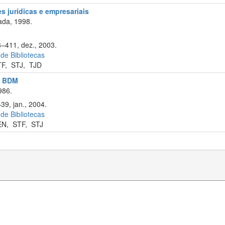
s jurídicas e empresariais
ada, 1998.
8–411, dez., 2003.
 de Bibliotecas
TF
,
STJ
,
TJD
l: BDM
986.
39, jan., 2004.
 de Bibliotecas
EN
,
STF
,
STJ