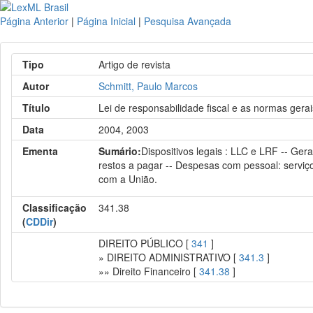
Página Anterior
|
Página Inicial
|
Pesquisa Avançada
Tipo
Artigo de revista
Autor
Schmitt, Paulo Marcos
Título
Lei de responsabilidade fiscal e as normas gera
Data
2004, 2003
Ementa
Sumário:
Dispositivos legais : LLC e LRF -- Ge
restos a pagar -- Despesas com pessoal: serviço
com a União.
Classificação
341.38
(
CDDir
)
DIREITO PÚBLICO [
341
]
» DIREITO ADMINISTRATIVO [
341.3
]
»» Direito Financeiro [
341.38
]