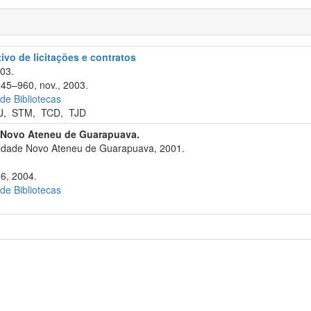
tivo de licitações e contratos
003.
945–960, nov., 2003.
 de Bibliotecas
J
,
STM
,
TCD
,
TJD
 Novo Ateneu de Guarapuava.
dade Novo Ateneu de Guarapuava, 2001.
86, 2004.
 de Bibliotecas