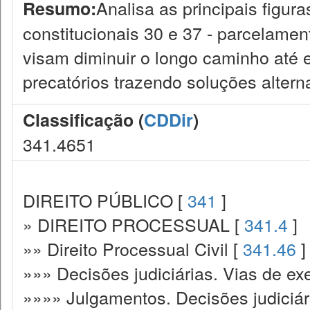
Analisa as principais figur
Resumo:
constitucionais 30 e 37 - parcelame
visam diminuir o longo caminho até 
precatórios trazendo soluções alterna
Classificação (
CDDir
)
341.4651
DIREITO PÚBLICO [
341
]
» DIREITO PROCESSUAL [
341.4
]
»» Direito Processual Civil [
341.46
]
»»» Decisões judiciárias. Vias de ex
»»»» Julgamentos. Decisões judiciár