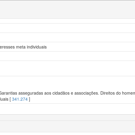
teresses meta individuais
 Garantias asseguradas aos cidadãos e associações. Direitos do homem.
duais [
341.274
]