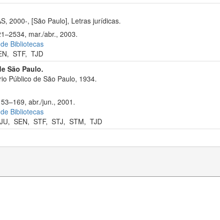
2000-, [São Paulo], Letras jurídicas.
21–2534, mar./abr., 2003.
 de Bibliotecas
EN
,
STF
,
TJD
de São Paulo.
io Público de São Paulo, 1934.
153–169, abr./jun., 2001.
 de Bibliotecas
JU
,
SEN
,
STF
,
STJ
,
STM
,
TJD