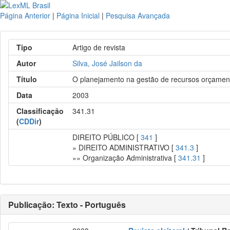
Página Anterior
|
Página Inicial
|
Pesquisa Avançada
Tipo
Artigo de revista
Autor
Silva, José Jailson da
Título
O planejamento na gestão de recursos orçament
Data
2003
Classificação
341.31
(
CDDir
)
DIREITO PÚBLICO [
341
]
» DIREITO ADMINISTRATIVO [
341.3
]
»» Organização Administrativa [
341.31
]
Publicação: Texto - Português