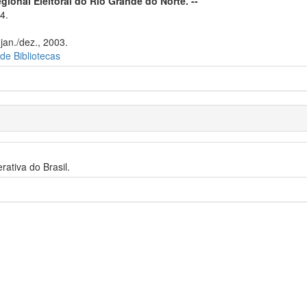
gional Eleitoral do Rio Grande do Norte. --
4.
jan./dez., 2003.
 de Bibliotecas
rativa do Brasil.