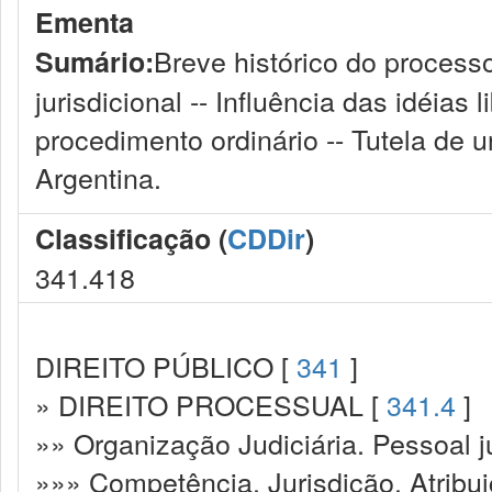
Ementa
Breve histórico do processo 
Sumário:
jurisdicional -- Influência das idéias
procedimento ordinário -- Tutela de u
Argentina.
Classificação (
CDDir
)
341.418
DIREITO PÚBLICO [
341
]
» DIREITO PROCESSUAL [
341.4
]
»» Organização Judiciária. Pessoal ju
»»» Competência. Jurisdição. Atribu