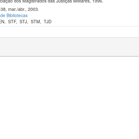
iação dos Magistrados das Justiças Militares, 1996.
38, mar./abr., 2003.
 de Bibliotecas
EN
,
STF
,
STJ
,
STM
,
TJD