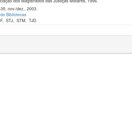
iação dos Magistrados das Justiças Militares, 1996.
35, nov./dez., 2003.
 de Bibliotecas
F
,
STJ
,
STM
,
TJD