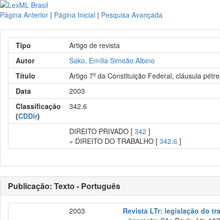
Página Anterior
|
Página Inicial
|
Pesquisa Avançada
Tipo
Artigo de revista
Autor
Sako, Emília Simeão Albino
Título
Artigo 7º da Constituição Federal, cláusula pétr
Data
2003
Classificação
342.6
(
CDDir
)
DIREITO PRIVADO [
342
]
» DIREITO DO TRABALHO [
342.6
]
Publicação: Texto - Português
2003
Revista LTr: legislação do tr