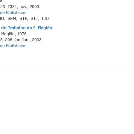
8.
323–1331, nov., 2003.
 de Bibliotecas
JU
,
SEN
,
STF
,
STJ
,
TJD
 do Trabalho da 9. Região
 Região, 1976.
5–208, jan./jun., 2003.
 de Bibliotecas