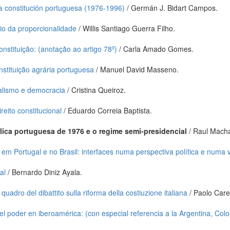
a constitución portuguesa (1976-1996)
/ Germán J. Bidart Campos.
io da proporcionalidade
/ Willis Santiago Guerra Filho.
onstituição: (anotação ao artigo 78º)
/ Carla Amado Gomes.
stituição agrária portuguesa
/ Manuel David Masseno.
nalismo e democracia
/ Cristina Queiroz.
eito constitucional
/ Eduardo Correia Baptista.
lica portuguesa de 1976 e o regime semi-presidencial
/ Raul Macha
 em Portugal e no Brasil: interfaces numa perspectiva política e numa
al
/ Bernardo Diniz Ayala.
uadro del dibattito sulla riforma della costiuzione italiana
/ Paolo Caret
l del poder en iberoamérica: (con especial referencia a la Argentina, Col