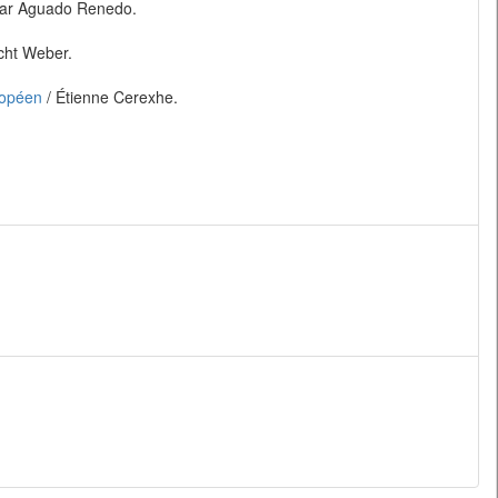
sar Aguado Renedo.
cht Weber.
ropéen
/ Étienne Cerexhe.