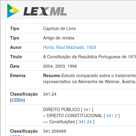
Tipo
Capítulo de Livro
Tipo
Artigo de revista
Autor
Horta, Raul Machado, 1923
Título
A Constituição da República Portuguesa de 197
Data
2004, 2003, 1996
Ementa
Resumo:
Estudo comparado sobre o tratamento d
representativo na Alemanha de Weimar, Áustria
Classificação
341.24
(
CDDir
)
DIREITO PÚBLICO [
341
]
» DIREITO CONSTITUCIONAL [
341.2
]
»» Constituições [
341.24
]
Classificação
341.209469