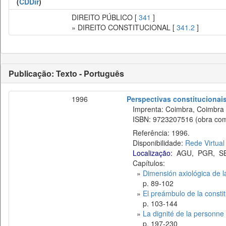
(
CDDir
)
DIREITO PÚBLICO [
341
]
» DIREITO CONSTITUCIONAL [
341.2
]
Publicação: Texto - Português
1996
Perspectivas constitucionai
Imprenta: Coimbra, Coimbra 
ISBN: 9723207516 (obra compl
Referência: 1996.
Disponibilidade:
Rede Virtual
Localização:
AGU
,
PGR
,
S
Capítulos:
»
Dimensión axiológica de l
p. 89-102
»
El preámbulo de la consti
p. 103-144
»
La dignité de la personne 
p. 197-230