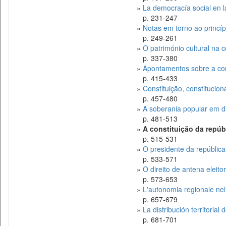
»
La democracía social en l
p. 231-247
»
Notas em torno ao princíp
p. 249-261
»
O património cultural na c
p. 337-380
»
Apontamentos sobre a con
p. 415-433
»
Constituição, constitucio
p. 457-480
»
A soberania popular em dir
p. 481-513
»
A constituição da repúb
p. 515-531
»
O presidente da república
p. 533-571
»
O direito de antena eleitor
p. 573-653
»
L'autonomia regionale nel q
p. 657-679
»
La distribución territoria
p. 681-701