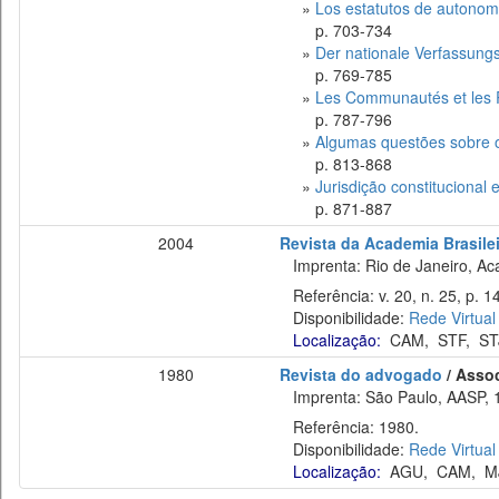
»
Los estatutos de autonom
p. 703-734
»
Der nationale Verfassung
p. 769-785
»
Les Communautés et les Ré
p. 787-796
»
Algumas questões sobre o
p. 813-868
»
Jurisdição constitucional e
p. 871-887
2004
Revista da Academia Brasilei
Imprenta: Rio de Janeiro, Acad
Referência: v. 20, n. 25, p. 14
Disponibilidade:
Rede Virtual
Localização:
CAM
,
STF
,
ST
1980
Revista do advogado
/ Asso
Imprenta: São Paulo, AASP, 
Referência: 1980.
Disponibilidade:
Rede Virtual
Localização:
AGU
,
CAM
,
M