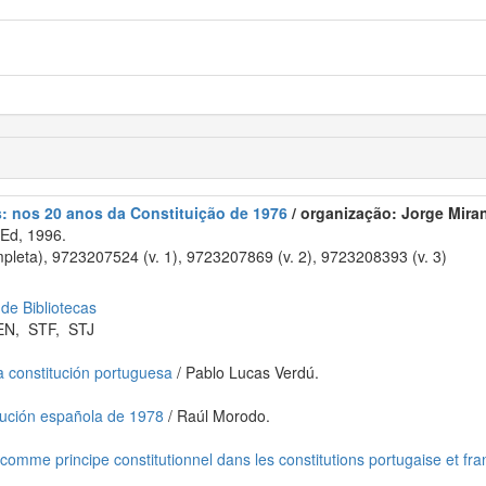
s: nos 20 anos da Constituição de 1976
/ organização: Jorge Miranda
Ed, 1996.
eta), 9723207524 (v. 1), 9723207869 (v. 2), 9723208393 (v. 3)
 de Bibliotecas
EN
,
STF
,
STJ
a constitución portuguesa
/ Pablo Lucas Verdú.
tución española de 1978
/ Raúl Morodo.
comme principe constitutionnel dans les constitutions portugaise et fra