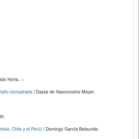
do Horta. --
 visão comparada
/ Dayse de Vasconcelos Mayer.
ti.
ombia, Chile y el Perú)
/ Domingo García Belaunde.