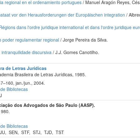
ia regional en el ordenamiento portugues
/ Manuel Aragón Reyes, Cé
sstaat vor den Herausforderungen der Europäischen integration
/ Albre
gions dans l'ordre juridique international et dans l'ordre juridique eu
 poder regulamentar regional
/ Jorge Pereira da Silva.
 intranquilidade discursiva
/ J.J. Gomes Canotilho.
ra de Letras Jurídicas
emia Brasileira de Letras Jurídicas, 1985.
7–160, jan./jun., 2004.
 de Bibliotecas
J
ciação dos Advogados de São Paulo (AASP).
1980.
 de Bibliotecas
JU
,
SEN
,
STF
,
STJ
,
TJD
,
TST