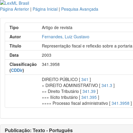
Página Anterior
|
Página Inicial
|
Pesquisa Avançada
Tipo
Artigo de revista
Autor
Fernandes, Luiz Gustavo
Título
Representação fiscal e reflexão sobre a porta
Data
2003
Classificação
341.3958
(
CDDir
)
DIREITO PÚBLICO [
341
]
» DIREITO ADMINISTRATIVO [
341.3
]
»» Direito Tributário [
341.39
]
»»» Ilícito tributário [
341.395
]
»»»» Processo fiscal administrativo [
341.3958
]
Publicação: Texto - Português