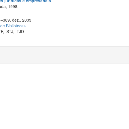
s jurídicas e empresariais
ada, 1998.
5–389, dez., 2003.
 de Bibliotecas
TF
,
STJ
,
TJD