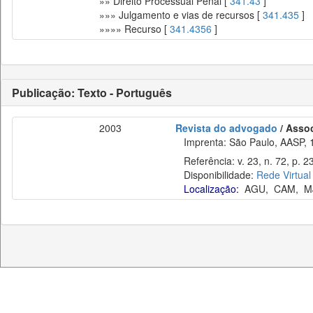
»» Direito Processual Penal [
341.43
]
»»» Julgamento e vias de recursos [
341.435
]
»»»» Recurso [
341.4356
]
Publicação: Texto - Português
2003
Revista do advogado
/ Asso
Imprenta: São Paulo, AASP, 
Referência: v. 23, n. 72, p. 2
Disponibilidade:
Rede Virtual
Localização:
AGU
,
CAM
,
M