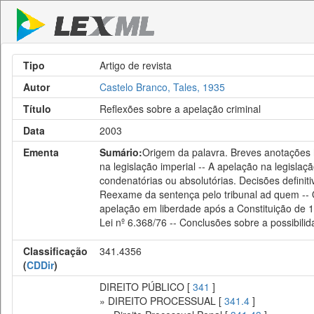
Tipo
Artigo de revista
Autor
Castelo Branco, Tales, 1935
Título
Reflexões sobre a apelação criminal
Data
2003
Ementa
Sumário:
Origem da palavra. Breves anotações h
na legislação imperial -- A apelação na legisla
condenatórias ou absolutórias. Decisões definiti
Reexame da sentença pelo tribunal ad quem -- O 
apelação em liberdade após a Constituição de 1
Lei nº 6.368/76 -- Conclusões sobre a possibili
Classificação
341.4356
(
CDDir
)
DIREITO PÚBLICO [
341
]
» DIREITO PROCESSUAL [
341.4
]