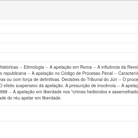
istóricas -- Etimologia -- A apelação em Roma -- A influência da Revo
ção republicana -- A apelação no Código de Processo Penal -- Caracterís
vas ou com força de definitivas. Decisões do Tribunal do Júri -- O proc
efeito suspensivo da apelação. A presunção de inocência -- A apelação
988 -- A apelação em liberdade nos "crimes hediondos e assemelhados
dade do réu apelar em liberdade.