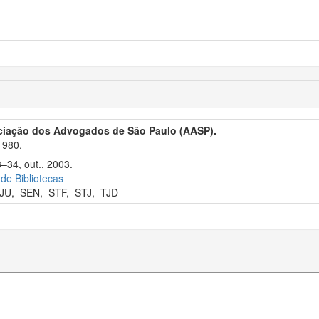
ciação dos Advogados de São Paulo (AASP).
1980.
3–34, out., 2003.
 de Bibliotecas
JU
,
SEN
,
STF
,
STJ
,
TJD