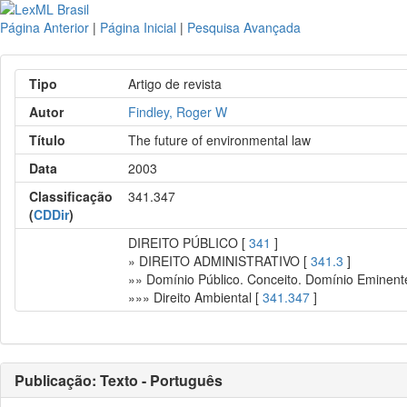
Página Anterior
|
Página Inicial
|
Pesquisa Avançada
Tipo
Artigo de revista
Autor
Findley, Roger W
Título
The future of environmental law
Data
2003
Classificação
341.347
(
CDDir
)
DIREITO PÚBLICO [
341
]
» DIREITO ADMINISTRATIVO [
341.3
]
»» Domínio Público. Conceito. Domínio Eminente
»»» Direito Ambiental [
341.347
]
Publicação: Texto - Português