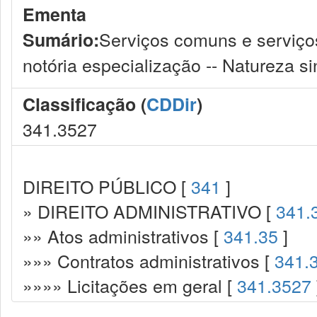
Ementa
Serviços comuns e serviços 
Sumário:
notória especialização -- Natureza si
Classificação (
CDDir
)
341.3527
DIREITO PÚBLICO [
341
]
» DIREITO ADMINISTRATIVO [
341.
»» Atos administrativos [
341.35
]
»»» Contratos administrativos [
341.
»»»» Licitações em geral [
341.3527