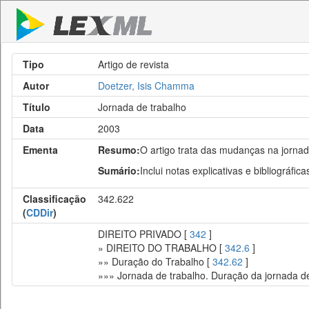
Tipo
Artigo de revista
Autor
Doetzer, Isis Chamma
Título
Jornada de trabalho
Data
2003
Ementa
Resumo:
O artigo trata das mudanças na jornada
Sumário:
Inclui notas explicativas e bibliográfica
Classificação
342.622
(
CDDir
)
DIREITO PRIVADO [
342
]
» DIREITO DO TRABALHO [
342.6
]
»» Duração do Trabalho [
342.62
]
»»» Jornada de trabalho. Duração da jornada de 