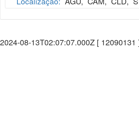
Localização:
AGU
,
CAM
,
CLD
,
S
2024-08-13T02:07:07.000Z [ 12090131 