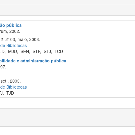
ão pública
rum, 2002.
102–2103, maio, 2003.
 de Bibliotecas
LD
,
MJU
,
SEN
,
STF
,
STJ
,
TCD
abilidade e administração pública
97.
 set., 2003.
 de Bibliotecas
TJ
,
TJD