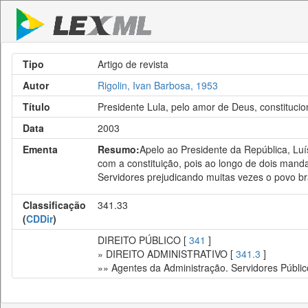
Tipo
Artigo de revista
Autor
Rigolin, Ivan Barbosa, 1953
Título
Presidente Lula, pelo amor de Deus, constitucio
Data
2003
Ementa
Resumo:
Apelo ao Presidente da República, Luís
com a constituição, pois ao longo de dois mand
Servidores prejudicando muitas vezes o povo bra
Classificação
341.33
(
CDDir
)
DIREITO PÚBLICO [
341
]
» DIREITO ADMINISTRATIVO [
341.3
]
»» Agentes da Administração. Servidores Públic