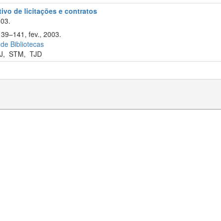
tivo de licitações e contratos
003.
139–141, fev., 2003.
 de Bibliotecas
J
,
STM
,
TJD