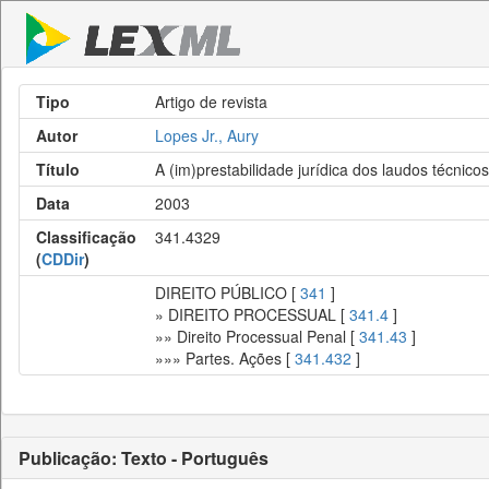
Tipo
Artigo de revista
Autor
Lopes Jr., Aury
Título
A (im)prestabilidade jurídica dos laudos técnic
Data
2003
Classificação
341.4329
(
CDDir
)
DIREITO PÚBLICO [
341
]
» DIREITO PROCESSUAL [
341.4
]
»» Direito Processual Penal [
341.43
]
»»» Partes. Ações [
341.432
]
Publicação: Texto - Português