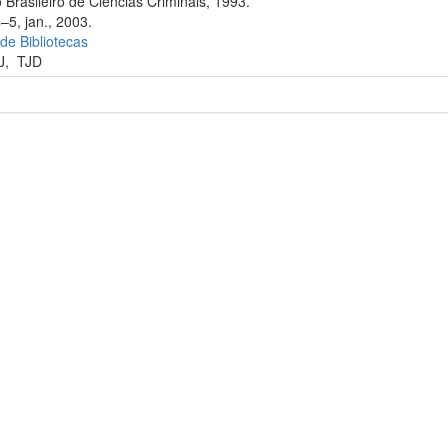
 Brasileiro de Ciências Criminais, 1993.
–5, jan., 2003.
 de Bibliotecas
J
,
TJD